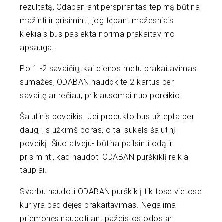
rezultatą, Odaban antiperspirantas tepimą būtina
mažinti ir prisiminti, jog tepant mažesniais
kiekiais bus pasiekta norima prakaitavimo
apsauga.
Po 1 -2 savaičių, kai dienos metu prakaitavimas
sumažės, ODABAN naudokite 2 kartus per
savaitę ar rečiau, priklausomai nuo poreikio.
Šalutinis poveikis. Jei produkto bus užtepta per
daug, jis užkimš poras, o tai sukels šalutinį
poveikį. Šiuo atveju- būtina pailsinti odą ir
prisiminti, kad naudoti ODABAN purškiklį reikia
taupiai.
Svarbu naudoti ODABAN purškiklį tik tose vietose
kur yra padidėjęs prakaitavimas. Negalima
priemonės naudoti ant pažeistos odos ar