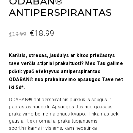
ODABAN®
ANTIPERSPIRANTAS
Original
Current
€
18.99
€
19.99
price
price
was:
is:
Karštis, stresas, jaudulys ar kitos priežastys
tave verčia stipriai prakaituoti? Mes Tau galime
€19.99.
€18.99.
pdėti: ypač efektyvus antiperspirantas
ODABAN® nuo prakaitavimo apsaugos Tave net
iki 5d*.
ODABAN® antiperspiratinis purškiklis saugus ir
paprastas naudoti. Apsaugos Jus nuo gausaus
prakaivimo bei nemalonaus kvapo. Tinkamas tiek
gausiai, tiek normaliai prakaituojantiems,
sportininkams ir visiems, kam nepatinka