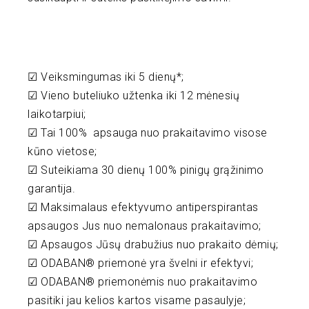
☑ Veiksmingumas iki 5 dienų*;
☑ Vieno buteliuko užtenka iki 12 mėnesių
laikotarpiui;
☑ Tai 100% apsauga nuo prakaitavimo visose
kūno vietose;
☑ Suteikiama 30 dienų 100% pinigų grąžinimo
garantija.
☑ Maksimalaus efektyvumo antiperspirantas
apsaugos Jus nuo nemalonaus prakaitavimo;
☑ Apsaugos Jūsų drabužius nuo prakaito dėmių;
☑ ODABAN® priemonė yra švelni ir efektyvi;
☑ ODABAN® priemonėmis nuo prakaitavimo
pasitiki jau kelios kartos visame pasaulyje;