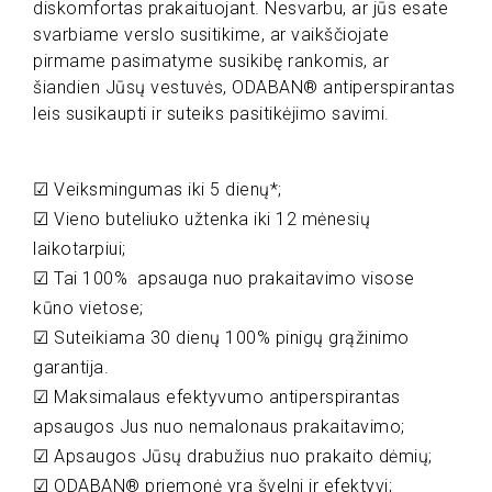
diskomfortas prakaituojant. Nesvarbu, ar jūs esate
svarbiame verslo susitikime, ar vaikščiojate
pirmame pasimatyme susikibę rankomis, ar
šiandien Jūsų vestuvės, ODABAN® antiperspirantas
leis susikaupti ir suteiks pasitikėjimo savimi.
☑ Veiksmingumas iki 5 dienų*;
☑ Vieno buteliuko užtenka iki 12 mėnesių
laikotarpiui;
☑ Tai 100% apsauga nuo prakaitavimo visose
kūno vietose;
☑ Suteikiama 30 dienų 100% pinigų grąžinimo
garantija.
☑ Maksimalaus efektyvumo antiperspirantas
apsaugos Jus nuo nemalonaus prakaitavimo;
☑ Apsaugos Jūsų drabužius nuo prakaito dėmių;
☑ ODABAN® priemonė yra švelni ir efektyvi;