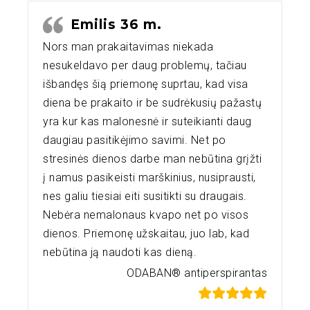
Emilis 36 m.
Nors man prakaitavimas niekada
nesukeldavo per daug problemų, tačiau
išbandęs šią priemonę suprtau, kad visa
diena be prakaito ir be sudrėkusių pažastų
yra kur kas malonesnė ir suteikianti daug
daugiau pasitikėjimo savimi. Net po
stresinės dienos darbe man nebūtina grįžti
į namus pasikeisti marškinius, nusiprausti,
nes galiu tiesiai eiti susitikti su draugais.
Nebėra nemalonaus kvapo net po visos
dienos. Priemonę užskaitau, juo lab, kad
nebūtina ją naudoti kas dieną.
ODABAN® antiperspirantas