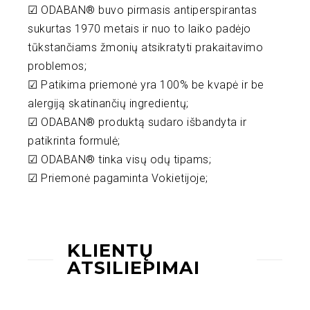
☑ ODABAN® buvo pirmasis antiperspirantas
sukurtas 1970 metais ir nuo to laiko padėjo
tūkstančiams žmonių atsikratyti prakaitavimo
problemos;
☑ Patikima priemonė yra 100% be kvapė ir be
alergiją skatinančių ingredientų;
☑ ODABAN® produktą sudaro išbandyta ir
patikrinta formulė;
☑ ODABAN® tinka visų odų tipams;
☑ Priemonė pagaminta Vokietijoje;
KLIENTŲ
ATSILIEPIMAI