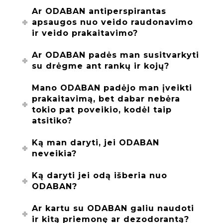
Ar ODABAN antiperspirantas
apsaugos nuo veido raudonavimo
ir veido prakaitavimo?
Ar ODABAN padės man susitvarkyti
su drėgme ant rankų ir kojų?
Mano ODABAN padėjo man įveikti
prakaitavimą, bet dabar nebėra
tokio pat poveikio, kodėl taip
atsitiko?
Ką man daryti, jei ODABAN
neveikia?
Ką daryti jei odą išberia nuo
ODABAN?
Ar kartu su ODABAN galiu naudoti
ir kitą priemonę ar dezodorantą?