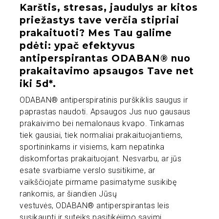
Karštis, stresas, jaudulys ar kitos
priežastys tave verčia stipriai
prakaituoti? Mes Tau galime
pdėti: ypač efektyvus
antiperspirantas ODABAN® nuo
prakaitavimo apsaugos Tave net
iki 5d*.
ODABAN® antiperspiratinis purškiklis saugus ir
paprastas naudoti. Apsaugos Jus nuo gausaus
prakaivimo bei nemalonaus kvapo. Tinkamas
tiek gausiai, tiek normaliai prakaituojantiems,
sportininkams ir visiems, kam nepatinka
diskomfortas prakaituojant. Nesvarbu, ar jūs
esate svarbiame verslo susitikime, ar
vaikščiojate pirmame pasimatyme susikibę
rankomis, ar šiandien Jūsų
vestuvės, ODABAN® antiperspirantas leis
susikaupti ir suteiks pasitikėjimo savimi.