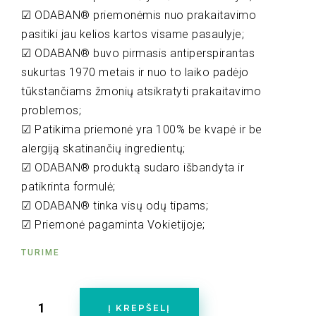
☑ ODABAN® priemonėmis nuo prakaitavimo
pasitiki jau kelios kartos visame pasaulyje;
☑ ODABAN® buvo pirmasis antiperspirantas
sukurtas 1970 metais ir nuo to laiko padėjo
tūkstančiams žmonių atsikratyti prakaitavimo
problemos;
☑ Patikima priemonė yra 100% be kvapė ir be
alergiją skatinančių ingredientų;
☑ ODABAN® produktą sudaro išbandyta ir
patikrinta formulė;
☑ ODABAN® tinka visų odų tipams;
☑ Priemonė pagaminta Vokietijoje;
TURIME
Į KREPŠELĮ