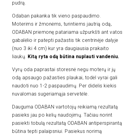
pudrą.
Odaban pakanka tik vieno paspaudimo.
Moterims ir žmonėms, turintiems jautrią odą,
ODABAN priemonę patariama užpurkšti ant vatos
gabalėlio ir patepti pažastis tik centrinėje dalyje
(nuo 3 iki 4 cm) kur yra daugiausia prakaito
liaukų.
Kitą ryta odą būtina nuplauti vandeniu.
Vyrų oda paprastai storesnė negu moterų ir jų
odą apsaugo pažasties plaukai, todėl vyrai gali
naudoti nuo 1-2 paspaudimų. Per didelis kiekis
nuvalomas sugeriamąja servetėle.
Dauguma ODABAN vartotojų reikiamą rezultatą
pasieks jau po kelių naudojimų. Tačiau norint
pasiekti tobulą rezultatą ODABAN antiperspirantą
būtina tepti palaipsniui. Pasiekus norimą