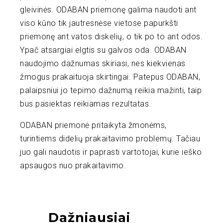
gleivinės. ODABAN priemonę galima naudoti ant
viso kūno tik jautresnėse vietose papurkšti
priemonę ant vatos diskelių, o tik po to ant odos.
Ypač atsargiai elgtis su galvos oda. ODABAN
naudojimo dažnumas skiriasi, nes kiekvienas
žmogus prakaituoja skirtingai. Patepus ODABAN,
palaipsniui jo tepimo dažnumą reikia mažinti, taip
bus pasiektas reikiamas rezultatas.
ODABAN priemonė pritaikyta žmonėms,
turintiems didelių prakaitavimo problemų. Tačiau
juo gali naudotis ir paprasti vartotojai, kurie ieško
apsaugos nuo prakaitavimo.
Dažniausiai