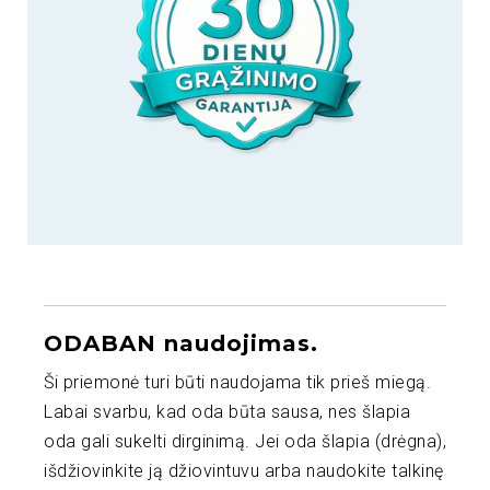
ODABAN naudojimas.
Ši priemonė turi būti naudojama tik prieš miegą.
Labai svarbu, kad oda būta sausa, nes šlapia
oda gali sukelti dirginimą. Jei oda šlapia (drėgna),
išdžiovinkite ją džiovintuvu arba naudokite talkinę