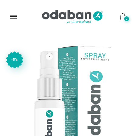
0
-5%